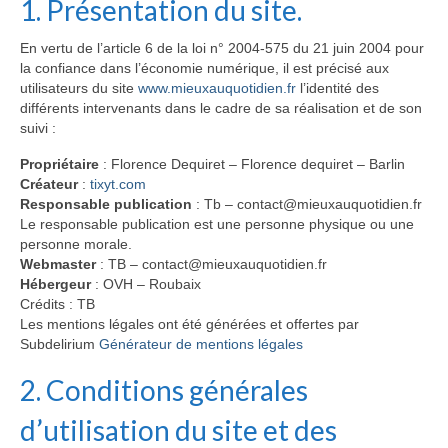
1. Présentation du site.
La Sophrologie pour tous
En vertu de l’article 6 de la loi n° 2004-575 du 21 juin 2004 pour
Comment pratiquer la Sophrologie ?
la confiance dans l’économie numérique, il est précisé aux
utilisateurs du site
www.mieuxauquotidien.fr
l’identité des
L’hypnose
différents intervenants dans le cadre de sa réalisation et de son
suivi :
L’hypnose Ericksonienne
Propriétaire
: Florence Dequiret – Florence dequiret – Barlin
Un peu d’histoire…
Créateur
:
tixyt.com
Responsable publication
: Tb – contact@mieuxauquotidien.fr
Comment pratiquer l’hypnose ?
Le responsable publication est une personne physique ou une
personne morale.
Arrêt du tabac
Webmaster
: TB – contact@mieuxauquotidien.fr
Hébergeur
: OVH – Roubaix
Actualités
Crédits : TB
Les mentions légales ont été générées et offertes par
Tarifs et témoignages…
Subdelirium
Générateur de mentions légales
Tarifs
2. Conditions générales
Témoignages….
d’utilisation du site et des