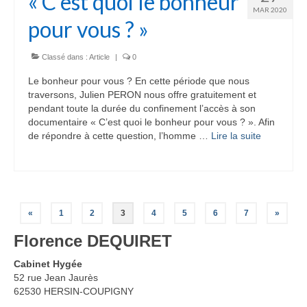
« C’est quoi le bonheur
MAR 2020
pour vous ? »
Classé dans :
Article
|
0
Le bonheur pour vous ? En cette période que nous
traversons, Julien PERON nous offre gratuitement et
pendant toute la durée du confinement l’accès à son
documentaire « C’est quoi le bonheur pour vous ? ». Afin
de répondre à cette question, l’homme …
Lire la suite­­
Pagination
«
1
2
3
4
5
6
7
»
des
Florence DEQUIRET
publications
Cabinet Hygée
52 rue Jean Jaurès
62530 HERSIN-COUPIGNY